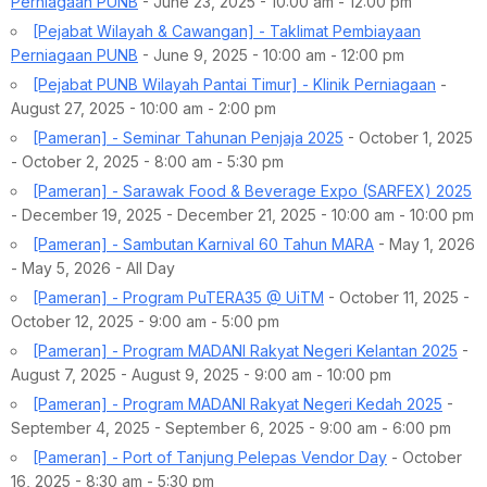
Perniagaan PUNB
- June 23, 2025 - 10:00 am - 12:00 pm
[Pejabat Wilayah & Cawangan] - Taklimat Pembiayaan
Perniagaan PUNB
- June 9, 2025 - 10:00 am - 12:00 pm
[Pejabat PUNB Wilayah Pantai Timur] - Klinik Perniagaan
-
August 27, 2025 - 10:00 am - 2:00 pm
[Pameran] - Seminar Tahunan Penjaja 2025
- October 1, 2025
- October 2, 2025 - 8:00 am - 5:30 pm
[Pameran] - Sarawak Food & Beverage Expo (SARFEX) 2025
- December 19, 2025 - December 21, 2025 - 10:00 am - 10:00 pm
[Pameran] - Sambutan Karnival 60 Tahun MARA
- May 1, 2026
- May 5, 2026 - All Day
[Pameran] - Program PuTERA35 @ UiTM
- October 11, 2025 -
October 12, 2025 - 9:00 am - 5:00 pm
[Pameran] - Program MADANI Rakyat Negeri Kelantan 2025
-
August 7, 2025 - August 9, 2025 - 9:00 am - 10:00 pm
[Pameran] - Program MADANI Rakyat Negeri Kedah 2025
-
September 4, 2025 - September 6, 2025 - 9:00 am - 6:00 pm
[Pameran] - Port of Tanjung Pelepas Vendor Day
- October
16, 2025 - 8:30 am - 5:30 pm